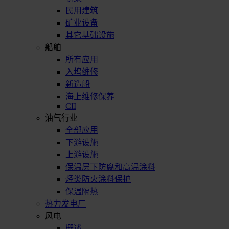
民用建筑
矿业设备
其它基础设施
船舶
所有应用
入坞维修
新造船
海上维修保养
CII
油气行业
全部应用
下游设施
上游设施
保温层下防腐和高温涂料
烃类防火涂料保护
保温隔热
热力发电厂
风电
概述