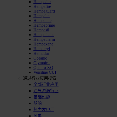
Hempadur
Hempafire
Hempaguard
Hempalin
Hempaline
Hempaprime
Hempasil
Hempathane
Hempatherm
Hempaxane
Hemucryl
Hemudur
Oceanic+
Olympic+
Quattro XO
Versiline CUI
通过行业应用搜索
全部行业应用
油气资源行业
基础设施
船舶
热力发电厂
风电