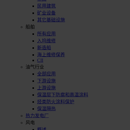
民用建筑
矿业设备
其它基础设施
船舶
所有应用
入坞维修
新造船
海上维修保养
CII
油气行业
全部应用
下游设施
上游设施
保温层下防腐和高温涂料
烃类防火涂料保护
保温隔热
热力发电厂
风电
概述