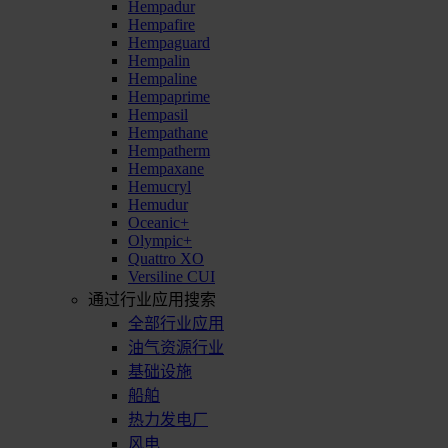
Hempadur
Hempafire
Hempaguard
Hempalin
Hempaline
Hempaprime
Hempasil
Hempathane
Hempatherm
Hempaxane
Hemucryl
Hemudur
Oceanic+
Olympic+
Quattro XO
Versiline CUI
通过行业应用搜索
全部行业应用
油气资源行业
基础设施
船舶
热力发电厂
风电