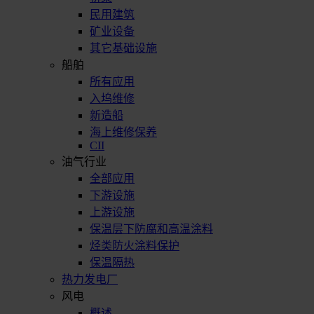
民用建筑
矿业设备
其它基础设施
船舶
所有应用
入坞维修
新造船
海上维修保养
CII
油气行业
全部应用
下游设施
上游设施
保温层下防腐和高温涂料
烃类防火涂料保护
保温隔热
热力发电厂
风电
概述