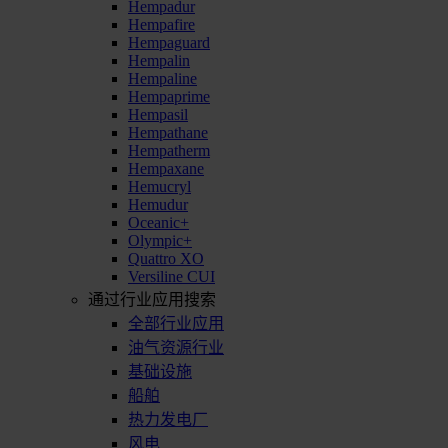
Hempadur
Hempafire
Hempaguard
Hempalin
Hempaline
Hempaprime
Hempasil
Hempathane
Hempatherm
Hempaxane
Hemucryl
Hemudur
Oceanic+
Olympic+
Quattro XO
Versiline CUI
通过行业应用搜索
全部行业应用
油气资源行业
基础设施
船舶
热力发电厂
风电