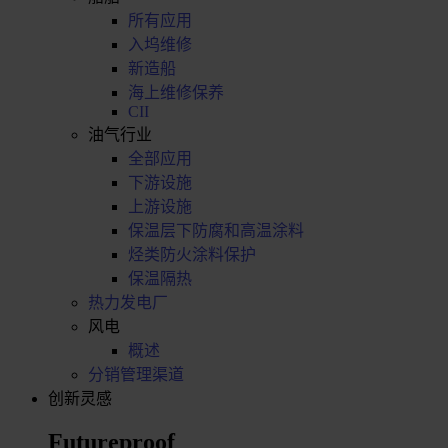
所有应用
入坞维修
新造船
海上维修保养
CII
油气行业
全部应用
下游设施
上游设施
保温层下防腐和高温涂料
烃类防火涂料保护
保温隔热
热力发电厂
风电
概述
分销管理渠道
创新灵感
Futureproof