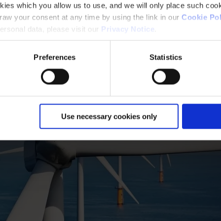
kies which you allow us to use, and we will only place such cook
aw your consent at any time by using the link in our
Cookie Pol
rsonal data, please visit our
Privacy Notice
.
Preferences
Statistics
Use necessary cookies only