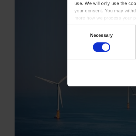
use. We will only use the coo
your consent. You may withdr
more how we process your pe
Consent
Necessary
Selection