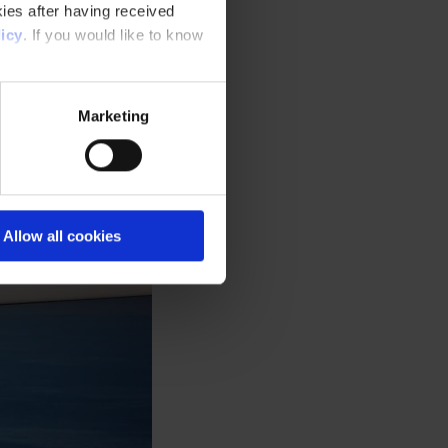
ies after having received
icy
. If you would like to know
Marketing
Allow all cookies