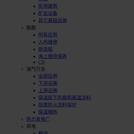
民用建筑
矿业设备
其它基础设施
船舶
所有应用
入坞维修
新造船
海上维修保养
CII
油气行业
全部应用
下游设施
上游设施
保温层下防腐和高温涂料
烃类防火涂料保护
保温隔热
热力发电厂
风电
概述