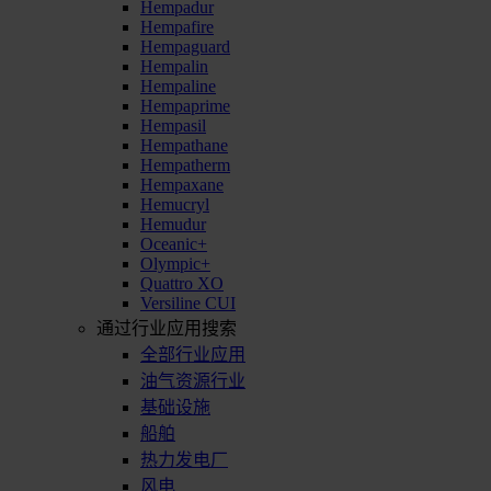
Hempadur
Hempafire
Hempaguard
Hempalin
Hempaline
Hempaprime
Hempasil
Hempathane
Hempatherm
Hempaxane
Hemucryl
Hemudur
Oceanic+
Olympic+
Quattro XO
Versiline CUI
通过行业应用搜索
全部行业应用
油气资源行业
基础设施
船舶
热力发电厂
风电