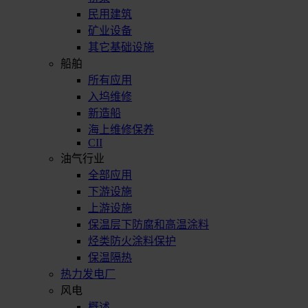
民用建筑
矿业设备
其它基础设施
船舶
所有应用
入坞维修
新造船
海上维修保养
CII
油气行业
全部应用
下游设施
上游设施
保温层下防腐和高温涂料
烃类防火涂料保护
保温隔热
热力发电厂
风电
概述