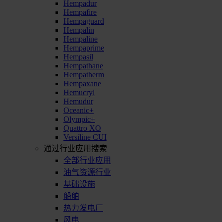
Hempadur
Hempafire
Hempaguard
Hempalin
Hempaline
Hempaprime
Hempasil
Hempathane
Hempatherm
Hempaxane
Hemucryl
Hemudur
Oceanic+
Olympic+
Quattro XO
Versiline CUI
通过行业应用搜索
全部行业应用
油气资源行业
基础设施
船舶
热力发电厂
风电