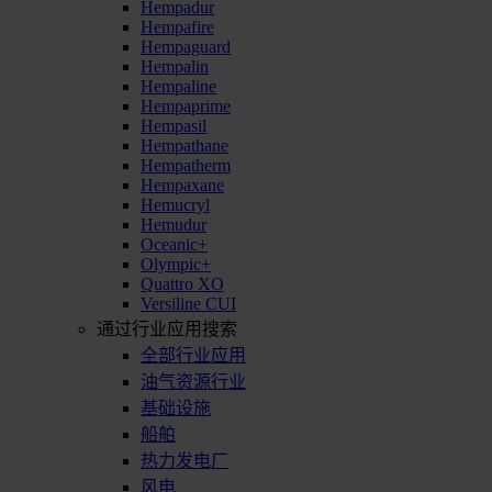
Hempadur
Hempafire
Hempaguard
Hempalin
Hempaline
Hempaprime
Hempasil
Hempathane
Hempatherm
Hempaxane
Hemucryl
Hemudur
Oceanic+
Olympic+
Quattro XO
Versiline CUI
通过行业应用搜索
全部行业应用
油气资源行业
基础设施
船舶
热力发电厂
风电