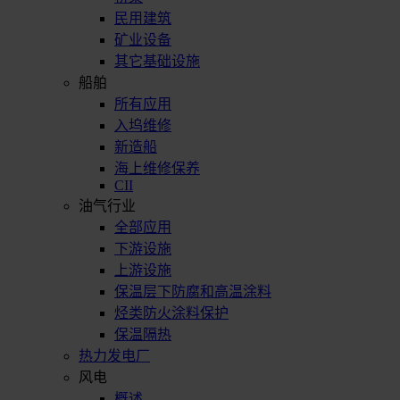
民用建筑
矿业设备
其它基础设施
船舶
所有应用
入坞维修
新造船
海上维修保养
CII
油气行业
全部应用
下游设施
上游设施
保温层下防腐和高温涂料
烃类防火涂料保护
保温隔热
热力发电厂
风电
概述