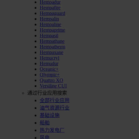
Hempadur
Hempafire
Hempaguard
Hempalin
Hempaline
Hempaprime
Hempasil
Hempathane
Hempatherm
Hempaxane
Hemucryl
Hemudur
Oceanic+
Olympic+
Quattro XO
Versiline CUI
通过行业应用搜索
全部行业应用
油气资源行业
基础设施
船舶
热力发电厂
风电