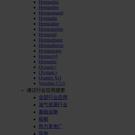
Hempadur
Hempafire
Hempaguard
Hempalin
Hempaline
Hempaprime
Hempasil
Hempathane
Hempatherm
Hempaxane
Hemucryl
Hemudur
Oceanic+
Olympic+
Quattro XO
Versiline CUI
通过行业应用搜索
全部行业应用
油气资源行业
基础设施
船舶
热力发电厂
风电