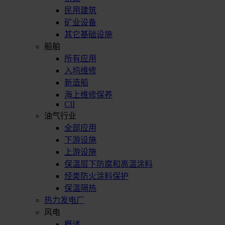
民用建筑
矿业设备
其它基础设施
船舶
所有应用
入坞维修
新造船
海上维修保养
CII
油气行业
全部应用
下游设施
上游设施
保温层下防腐和高温涂料
烃类防火涂料保护
保温隔热
热力发电厂
风电
概述