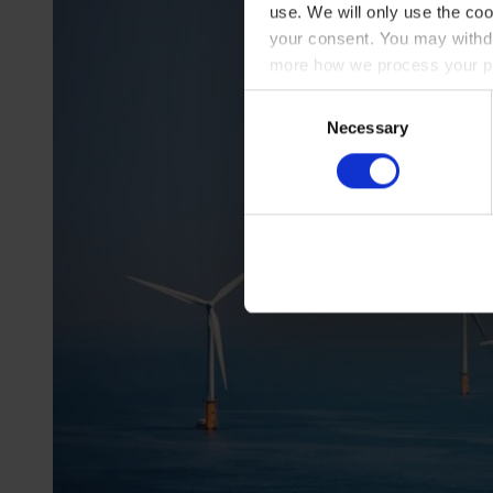
use. We will only use the coo
your consent. You may withdr
more how we process your pe
Consent
Necessary
Selection