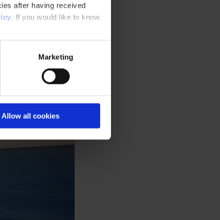
ies after having received
icy
. If you would like to know
Marketing
Allow all cookies