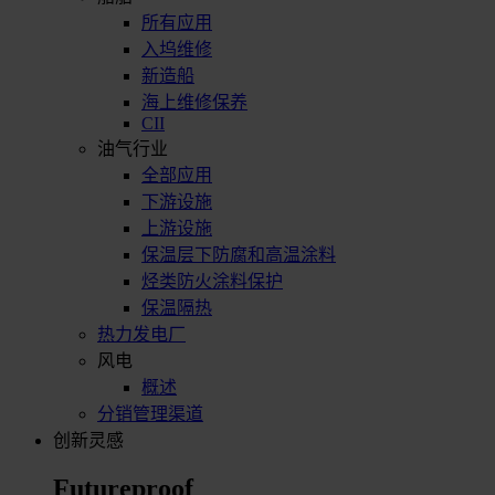
所有应用
入坞维修
新造船
海上维修保养
CII
油气行业
全部应用
下游设施
上游设施
保温层下防腐和高温涂料
烃类防火涂料保护
保温隔热
热力发电厂
风电
概述
分销管理渠道
创新灵感
Futureproof