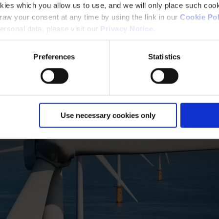
kies which you allow us to use, and we will only place such cook
aw your consent at any time by using the link in our
Cookie Pol
rsonal data, please visit our
Privacy Notice
.
Preferences
Statistics
Use necessary cookies only