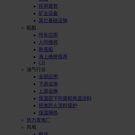
民用建筑
矿业设备
其它基础设施
船舶
所有应用
入坞维修
新造船
海上维修保养
CII
油气行业
全部应用
下游设施
上游设施
保温层下防腐和高温涂料
烃类防火涂料保护
保温隔热
热力发电厂
风电
概述