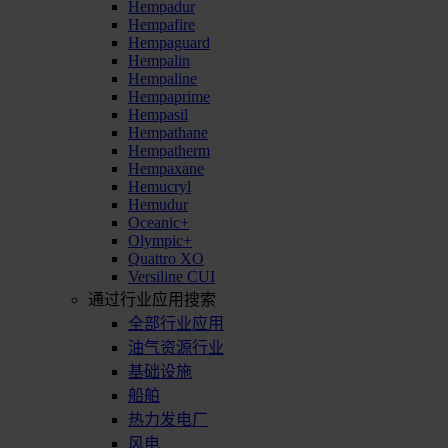
Hempadur
Hempafire
Hempaguard
Hempalin
Hempaline
Hempaprime
Hempasil
Hempathane
Hempatherm
Hempaxane
Hemucryl
Hemudur
Oceanic+
Olympic+
Quattro XO
Versiline CUI
通过行业应用搜索
全部行业应用
油气资源行业
基础设施
船舶
热力发电厂
风电