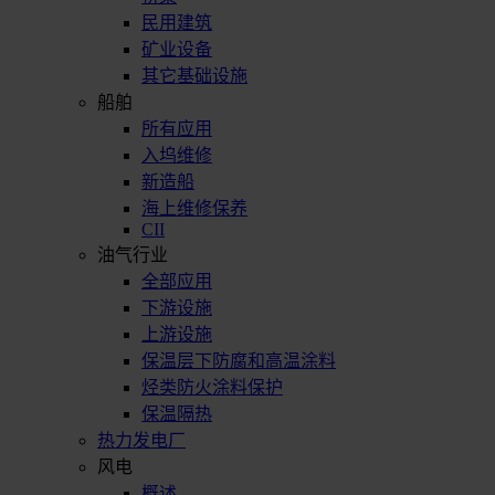
民用建筑
矿业设备
其它基础设施
船舶
所有应用
入坞维修
新造船
海上维修保养
CII
油气行业
全部应用
下游设施
上游设施
保温层下防腐和高温涂料
烃类防火涂料保护
保温隔热
热力发电厂
风电
概述