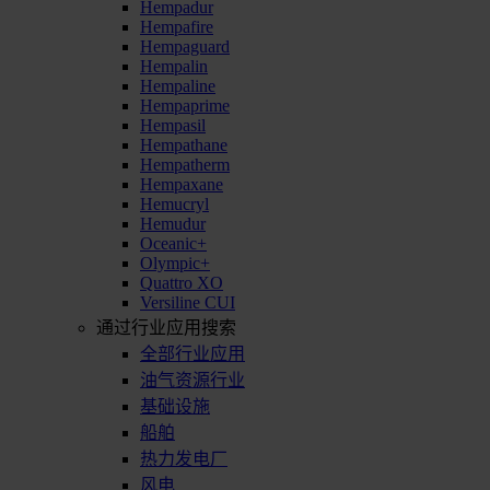
Hempadur
Hempafire
Hempaguard
Hempalin
Hempaline
Hempaprime
Hempasil
Hempathane
Hempatherm
Hempaxane
Hemucryl
Hemudur
Oceanic+
Olympic+
Quattro XO
Versiline CUI
通过行业应用搜索
全部行业应用
油气资源行业
基础设施
船舶
热力发电厂
风电