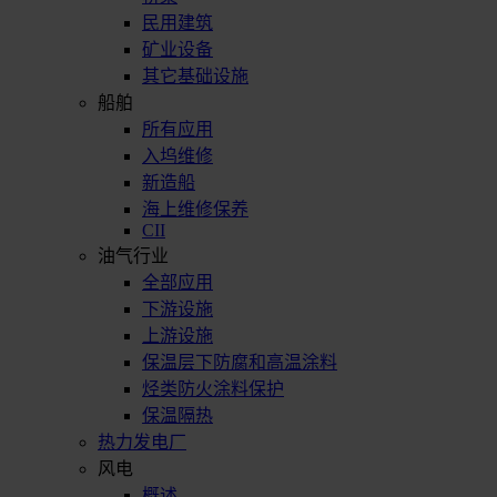
民用建筑
矿业设备
其它基础设施
船舶
所有应用
入坞维修
新造船
海上维修保养
CII
油气行业
全部应用
下游设施
上游设施
保温层下防腐和高温涂料
烃类防火涂料保护
保温隔热
热力发电厂
风电
概述