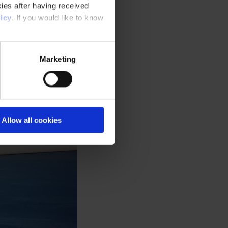
ies after having received
icy
. If you would like to know
Marketing
Allow all cookies