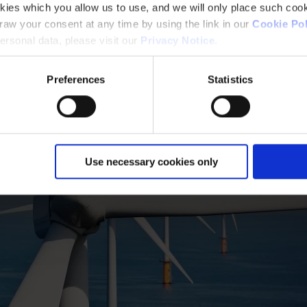
kies which you allow us to use, and we will only place such cook
aw your consent at any time by using the link in our
Cookie Pol
rsonal data, please visit our
Privacy Notice
.
Preferences
Statistics
Use necessary cookies only