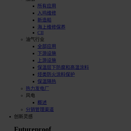
所有应用
入坞维修
新造船
海上维修保养
CII
油气行业
全部应用
下游设施
上游设施
保温层下防腐和高温涂料
烃类防火涂料保护
保温隔热
热力发电厂
风电
概述
分销管理渠道
创新灵感
Futureproof