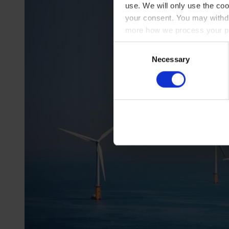
use. We will only use the coo
your consent. You may withdr
more how we process your pe
Consent
Necessary
Selection