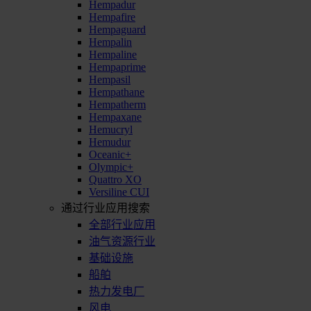
Hempadur
Hempafire
Hempaguard
Hempalin
Hempaline
Hempaprime
Hempasil
Hempathane
Hempatherm
Hempaxane
Hemucryl
Hemudur
Oceanic+
Olympic+
Quattro XO
Versiline CUI
通过行业应用搜索
全部行业应用
油气资源行业
基础设施
船舶
热力发电厂
风电