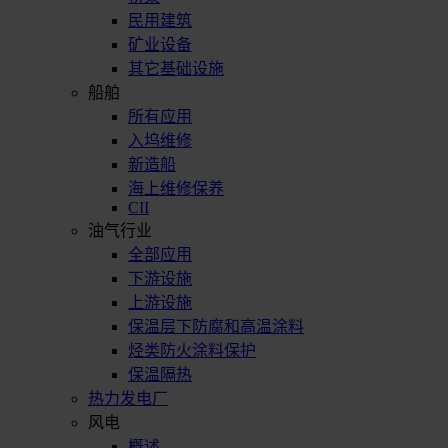
民用建筑
矿业设备
其它基础设施
船舶
所有应用
入坞维修
新造船
海上维修保养
CII
油气行业
全部应用
下游设施
上游设施
保温层下防腐和高温涂料
烃类防火涂料保护
保温隔热
热力发电厂
风电
概述