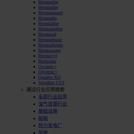
Hempadur
Hempafire
Hempaguard
Hempalin
Hempaline
Hempaprime
Hempasil
Hempathane
Hempatherm
Hempaxane
Hemucryl
Hemudur
Oceanic+
Olympic+
Quattro XO
Versiline CUI
通过行业应用搜索
全部行业应用
油气资源行业
基础设施
船舶
热力发电厂
风电