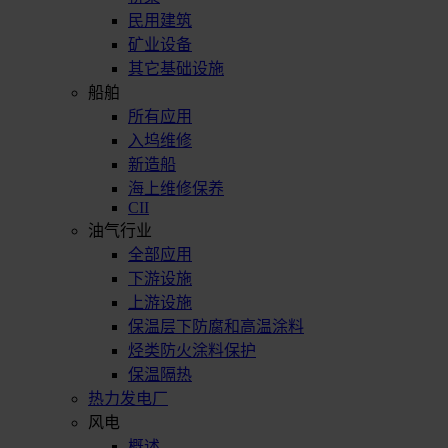
民用建筑
矿业设备
其它基础设施
船舶
所有应用
入坞维修
新造船
海上维修保养
CII
油气行业
全部应用
下游设施
上游设施
保温层下防腐和高温涂料
烃类防火涂料保护
保温隔热
热力发电厂
风电
概述