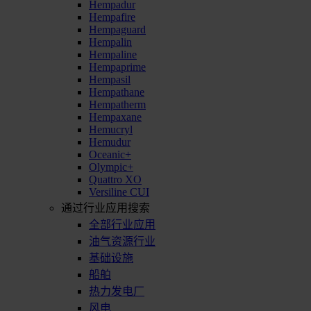
Hempadur
Hempafire
Hempaguard
Hempalin
Hempaline
Hempaprime
Hempasil
Hempathane
Hempatherm
Hempaxane
Hemucryl
Hemudur
Oceanic+
Olympic+
Quattro XO
Versiline CUI
通过行业应用搜索
全部行业应用
油气资源行业
基础设施
船舶
热力发电厂
风电