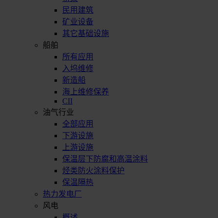
民用建筑
矿业设备
其它基础设施
船舶
所有应用
入坞维修
新造船
海上维修保养
CII
油气行业
全部应用
下游设施
上游设施
保温层下防腐和高温涂料
烃类防火涂料保护
保温隔热
热力发电厂
风电
概述