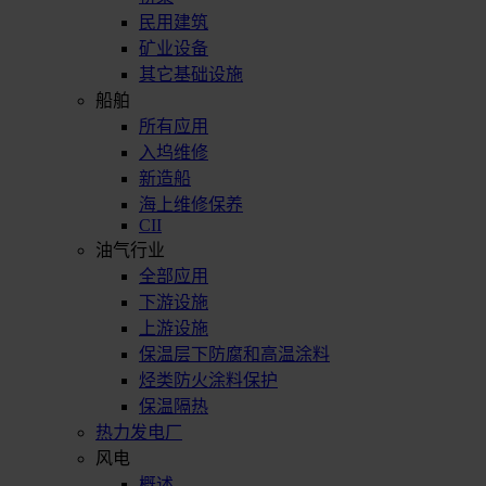
民用建筑
矿业设备
其它基础设施
船舶
所有应用
入坞维修
新造船
海上维修保养
CII
油气行业
全部应用
下游设施
上游设施
保温层下防腐和高温涂料
烃类防火涂料保护
保温隔热
热力发电厂
风电
概述