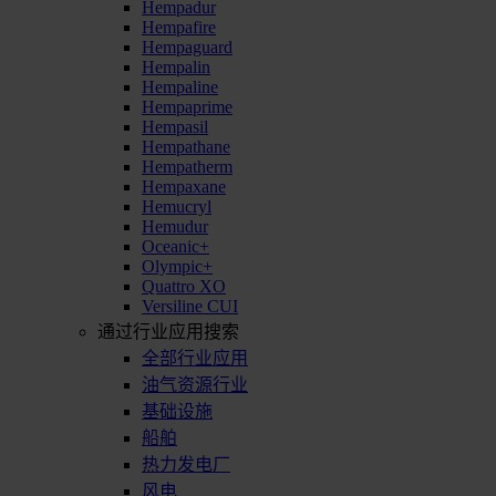
Hempadur
Hempafire
Hempaguard
Hempalin
Hempaline
Hempaprime
Hempasil
Hempathane
Hempatherm
Hempaxane
Hemucryl
Hemudur
Oceanic+
Olympic+
Quattro XO
Versiline CUI
通过行业应用搜索
全部行业应用
油气资源行业
基础设施
船舶
热力发电厂
风电