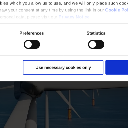
kies which you allow us to use, and we will only place such cook
aw your consent at any time by using the link in our
Cookie Pol
rsonal data, please visit our
Privacy Notice
.
Preferences
Statistics
Use necessary cookies only