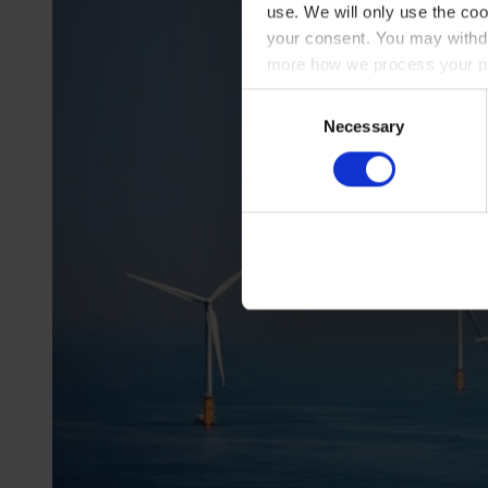
use. We will only use the coo
your consent. You may withdr
more how we process your pe
Consent
Necessary
Selection