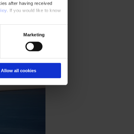
ies after having received
icy
. If you would like to know
Marketing
Allow all cookies