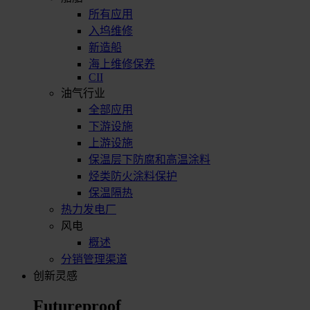
所有应用
入坞维修
新造船
海上维修保养
CII
油气行业
全部应用
下游设施
上游设施
保温层下防腐和高温涂料
烃类防火涂料保护
保温隔热
热力发电厂
风电
概述
分销管理渠道
创新灵感
Futureproof