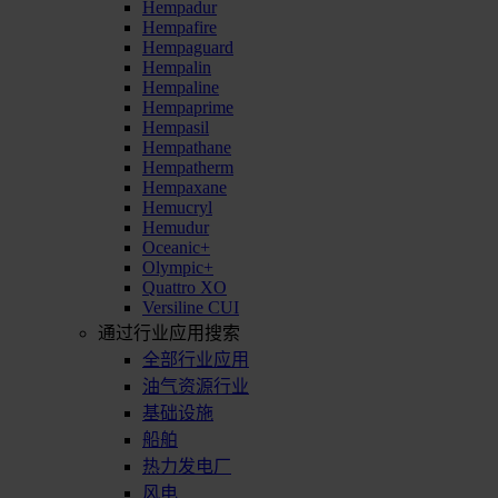
Hempadur
Hempafire
Hempaguard
Hempalin
Hempaline
Hempaprime
Hempasil
Hempathane
Hempatherm
Hempaxane
Hemucryl
Hemudur
Oceanic+
Olympic+
Quattro XO
Versiline CUI
通过行业应用搜索
全部行业应用
油气资源行业
基础设施
船舶
热力发电厂
风电