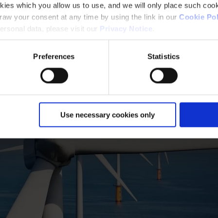
kies which you allow us to use, and we will only place such cook
aw your consent at any time by using the link in our
Cookie Pol
rsonal data, please visit our
Privacy Notice
.
Preferences
Statistics
Use necessary cookies only