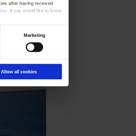
ies after having received
icy
. If you would like to know
Marketing
Allow all cookies