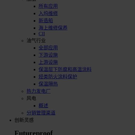
所有应用
入坞维修
新造船
海上维修保养
CII
油气行业
全部应用
下游设施
上游设施
保温层下防腐和高温涂料
烃类防火涂料保护
保温隔热
热力发电厂
风电
概述
分销管理渠道
创新灵感
Futureproof