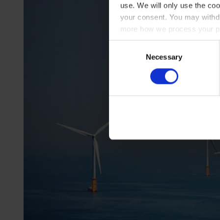
use. We will only use the coo
your consent. You may withdr
more how we process your pe
Consent
Necessary
Selection