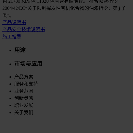
色 21780 和灰色 11320 色号含有磷酸锌。 符合欧盟指令
2004/42/EC“关于限制挥发性有机化合物的油漆指令：第 j 子
类”。
产品说明书
产品安全技术说明书
施工指导
用途
市场与应用
产品方案
服务和支持
业务范围
创新灵感
职业发展
关于我们