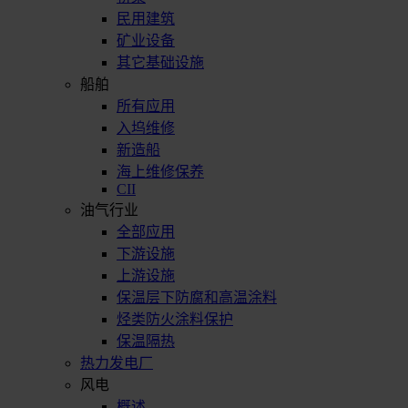
民用建筑
矿业设备
其它基础设施
船舶
所有应用
入坞维修
新造船
海上维修保养
CII
油气行业
全部应用
下游设施
上游设施
保温层下防腐和高温涂料
烃类防火涂料保护
保温隔热
热力发电厂
风电
概述