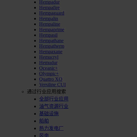
Hempadur
Hempafire
Hempaguard
Hempalin
Hempaline
Hempaprime
Hempasil
Hempathane
Hempatherm
Hempaxane
Hemucryl
Hemudur
Oceanic+
Olympic+
Quattro XO
Versiline CUI
通过行业应用搜索
全部行业应用
油气资源行业
基础设施
船舶
热力发电厂
风电