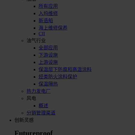
所有应用
入坞维修
新造船
海上维修保养
CII
油气行业
全部应用
下游设施
上游设施
保温层下防腐和高温涂料
烃类防火涂料保护
保温隔热
热力发电厂
风电
概述
分销管理渠道
创新灵感
Futureproof