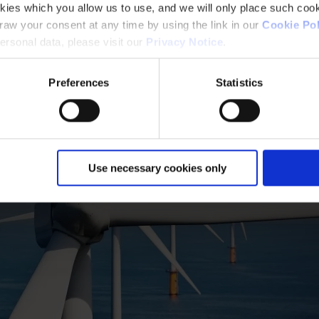
kies which you allow us to use, and we will only place such cook
aw your consent at any time by using the link in our
Cookie Pol
rsonal data, please visit our
Privacy Notice
.
Preferences
Statistics
Use necessary cookies only