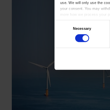
use. We will only use the coo
your consent. You may withdr
more how we process your pe
Consent
Necessary
Selection