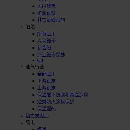
民用建筑
矿业设备
其它基础设施
船舶
所有应用
入坞维修
新造船
海上维修保养
CII
油气行业
全部应用
下游设施
上游设施
保温层下防腐和高温涂料
烃类防火涂料保护
保温隔热
热力发电厂
风电
概述