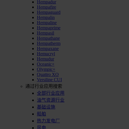
Hempadur
Hempafire
Hempaguard
Hempalin
Hempaline
Hempaprime
Hempasil
Hempathane
Hempatherm
Hempaxane
Hemucryl
Hemudur
Oceanic+
Olympic+
Quattro XO
Versiline CUI
通过行业应用搜索
全部行业应用
油气资源行业
基础设施
船舶
热力发电厂
风电