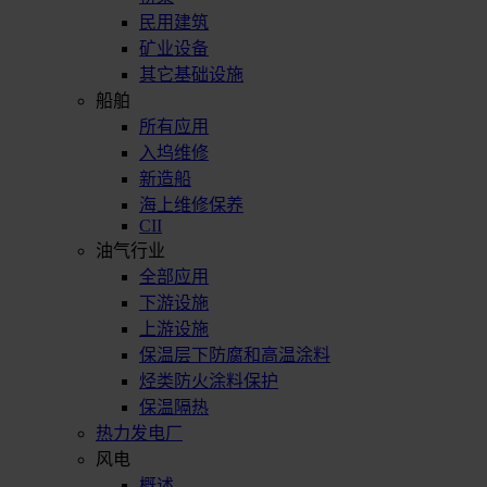
民用建筑
矿业设备
其它基础设施
船舶
所有应用
入坞维修
新造船
海上维修保养
CII
油气行业
全部应用
下游设施
上游设施
保温层下防腐和高温涂料
烃类防火涂料保护
保温隔热
热力发电厂
风电
概述