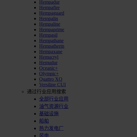
Hempadur
Hempafire
Hempaguard
Hempalin
Hempaline
Hempaprime
Hempasil
Hempathane
Hempatherm
Hempaxane
Hemucryl
Hemudur
Oceanic+
Olympic+
Quattro XO
Versiline CUI
通过行业应用搜索
全部行业应用
油气资源行业
基础设施
船舶
热力发电厂
风电