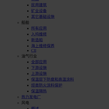
民用建筑
矿业设备
其它基础设施
船舶
所有应用
入坞维修
新造船
海上维修保养
CII
油气行业
全部应用
下游设施
上游设施
保温层下防腐和高温涂料
烃类防火涂料保护
保温隔热
热力发电厂
风电
概述