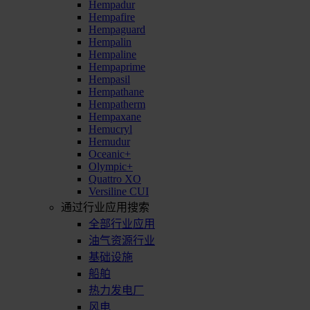
Hempadur
Hempafire
Hempaguard
Hempalin
Hempaline
Hempaprime
Hempasil
Hempathane
Hempatherm
Hempaxane
Hemucryl
Hemudur
Oceanic+
Olympic+
Quattro XO
Versiline CUI
通过行业应用搜索
全部行业应用
油气资源行业
基础设施
船舶
热力发电厂
风电