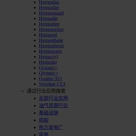
Hempadur
Hempafire
Hempaguard
Hempalin
Hempaline
Hempaprime
Hempasil
Hempathane
Hempatherm
Hempaxane
Hemucryl
Hemudur
Oceanic+
Olympic+
Quattro XO
Versiline CUI
通过行业应用搜索
全部行业应用
油气资源行业
基础设施
船舶
热力发电厂
风电