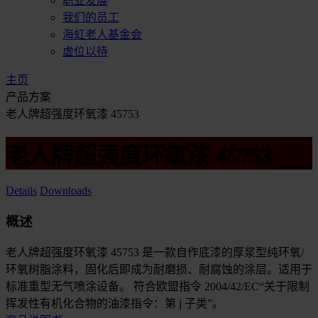
职业发展
我们的员工
海虹老人基金会
虚位以待
主页
产品方案
老人牌超强度环氧漆 45753
老人牌超强度环氧漆 45753
Details
Downloads
概述
老人牌超强度环氧漆 45753 是一款自作底漆的厚浆型纯环氧/
环氧树脂涂料，固化后即成为耐磨损、耐腐蚀的涂层。适用于
标准重型无气喷涂设备。 符合欧盟指令 2004/42/EC“关于限制
挥发性有机化合物的油漆指令：第 j 子类”。