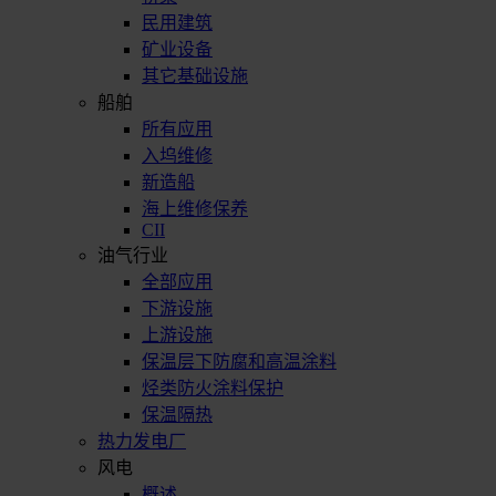
民用建筑
矿业设备
其它基础设施
船舶
所有应用
入坞维修
新造船
海上维修保养
CII
油气行业
全部应用
下游设施
上游设施
保温层下防腐和高温涂料
烃类防火涂料保护
保温隔热
热力发电厂
风电
概述