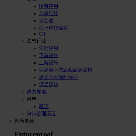
所有应用
入坞维修
新造船
海上维修保养
CII
油气行业
全部应用
下游设施
上游设施
保温层下防腐和高温涂料
烃类防火涂料保护
保温隔热
热力发电厂
风电
概述
分销管理渠道
创新灵感
Futureproof