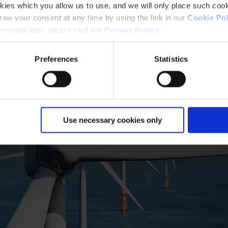
kies which you allow us to use, and we will only place such cook
aw your consent at any time by using the link in our
Cookie Pol
rsonal data, please visit our
Privacy Notice
.
Preferences
Statistics
Use necessary cookies only