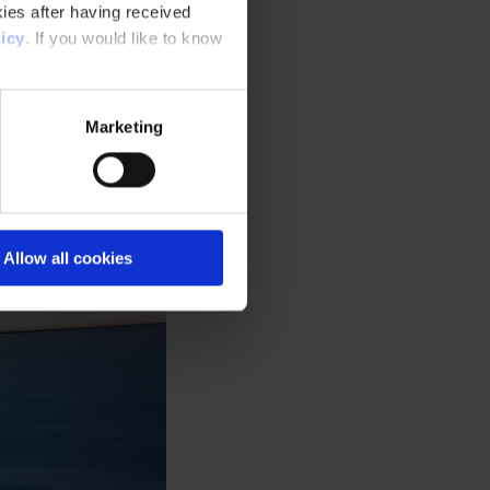
ies after having received
icy
. If you would like to know
Marketing
Allow all cookies