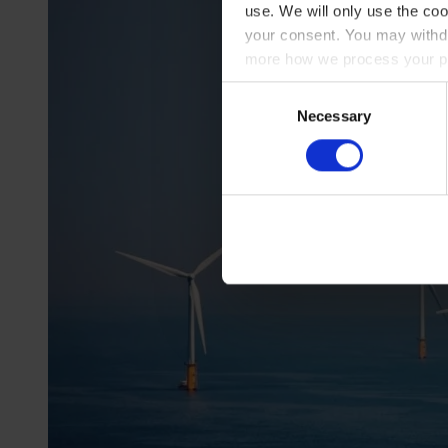
use. We will only use the coo
your consent. You may withdr
more how we process your pe
Consent
Necessary
Selection