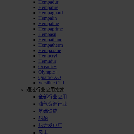
Hempadur
Hempafire
Hempaguard
Hempalin
Hempaline
Hempaprime
Hempasil
Hempathane
Hempatherm
Hempaxane
Hemucryl
Hemudur
Oceanic+
Olympic+
Quattro XO
Versiline CUI
通过行业应用搜索
全部行业应用
油气资源行业
基础设施
船舶
热力发电厂
风电