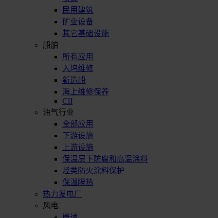
民用建筑
矿业设备
其它基础设施
船舶
所有应用
入坞维修
新造船
海上维修保养
CII
油气行业
全部应用
下游设施
上游设施
保温层下防腐和高温涂料
烃类防火涂料保护
保温隔热
热力发电厂
风电
概述