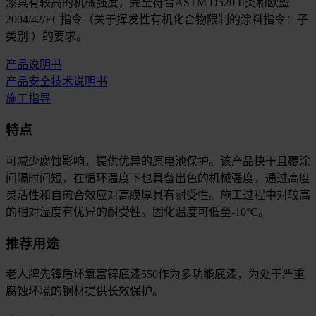
漆具有较高的机械强度，完全符合ASTM D520 II类和欧盟
2004/42/EC指令（关于挥发性有机化合物限制的涂料指令：子
类别j）的要求。
产品说明书
产品安全技术说明书
施工指导
特点
可减少腐蚀影响，提供优异的原电池保护。该产品快干且覆涂
间隔时间短，在循环温度下也具备出色的机械强度，通过高度
灵活性和自愈合效应对高膜厚具有耐受性。施工过程中对较高
的相对湿度有优异的耐受性。固化温度可低至-10°C。
推荐用途
老人牌先锋盾环氧富锌底漆550作为多功能底漆，为处于严重
腐蚀环境的钢材提供长效保护。