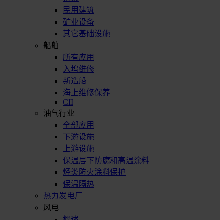
民用建筑
矿业设备
其它基础设施
船舶
所有应用
入坞维修
新造船
海上维修保养
CII
油气行业
全部应用
下游设施
上游设施
保温层下防腐和高温涂料
烃类防火涂料保护
保温隔热
热力发电厂
风电
概述