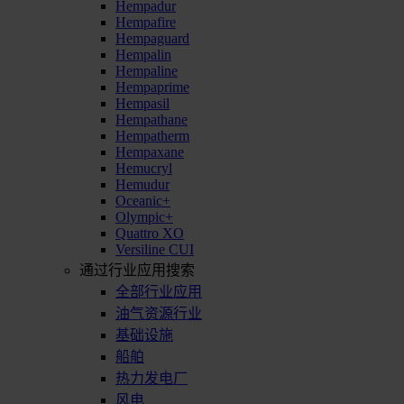
Hempadur
Hempafire
Hempaguard
Hempalin
Hempaline
Hempaprime
Hempasil
Hempathane
Hempatherm
Hempaxane
Hemucryl
Hemudur
Oceanic+
Olympic+
Quattro XO
Versiline CUI
通过行业应用搜索
全部行业应用
油气资源行业
基础设施
船舶
热力发电厂
风电