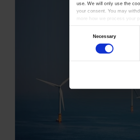
use. We will only use the coo
your consent. You may withdr
more how we process your pe
Consent
Necessary
Selection