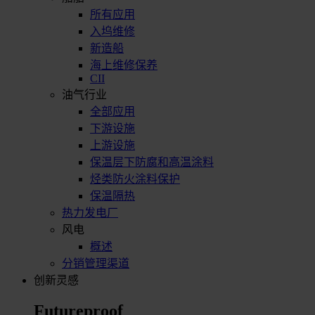
所有应用
入坞维修
新造船
海上维修保养
CII
油气行业
全部应用
下游设施
上游设施
保温层下防腐和高温涂料
烃类防火涂料保护
保温隔热
热力发电厂
风电
概述
分销管理渠道
创新灵感
Futureproof