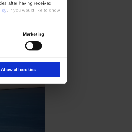
ies after having received
icy
. If you would like to know
Marketing
Allow all cookies