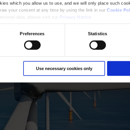
kies which you allow us to use, and we will only place such cook
aw your consent at any time by using the link in our
Cookie Pol
rsonal data, please visit our
Privacy Notice
.
Preferences
Statistics
Use necessary cookies only