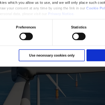
kies which you allow us to use, and we will only place such cook
aw your consent at any time by using the link in our
Cookie Pol
rsonal data, please visit our
Privacy Notice
.
Preferences
Statistics
Use necessary cookies only