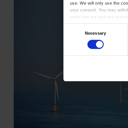
use. We will only use the coo
your consent. You may withdr
more how we process your pe
Consent
Necessary
Selection