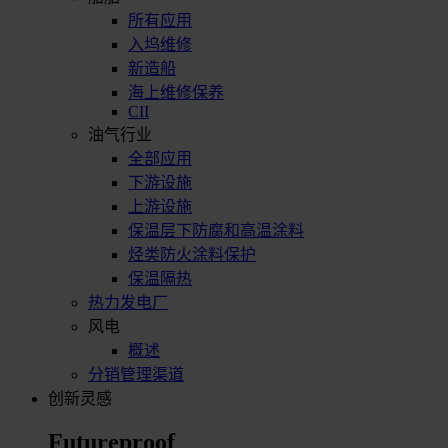
所有应用
入坞维修
新造船
海上维修保养
CII
油气行业
全部应用
下游设施
上游设施
保温层下防腐和高温涂料
烃类防火涂料保护
保温隔热
热力发电厂
风电
概述
分销管理渠道
创新灵感
Futureproof