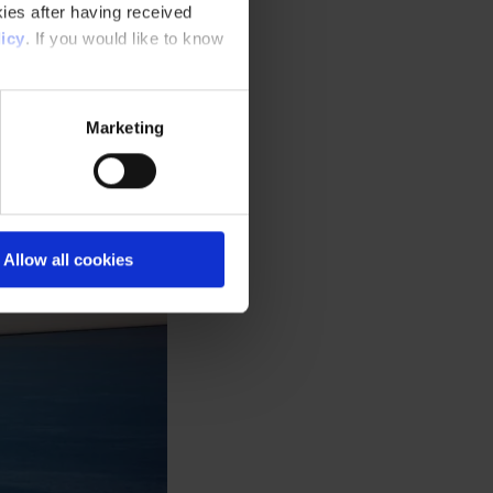
ies after having received
icy
. If you would like to know
Marketing
Allow all cookies