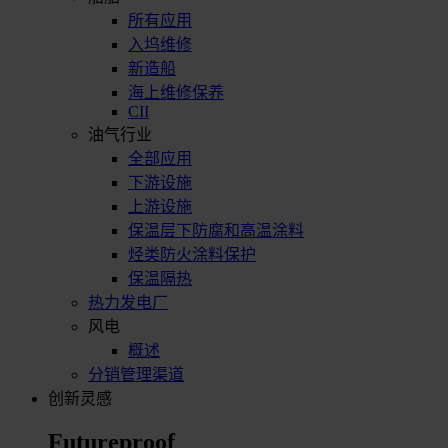
所有应用
入坞维修
新造船
海上维修保养
CII
油气行业
全部应用
下游设施
上游设施
保温层下防腐和高温涂料
烃类防火涂料保护
保温隔热
热力发电厂
风电
概述
分销管理渠道
创新灵感
Futureproof