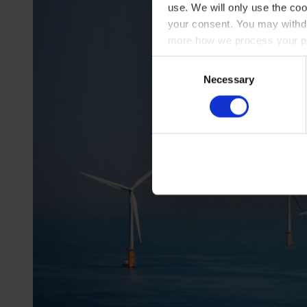
use. We will only use the coo
your consent. You may withdr
more how we process your pe
Consent
Necessary
Selection