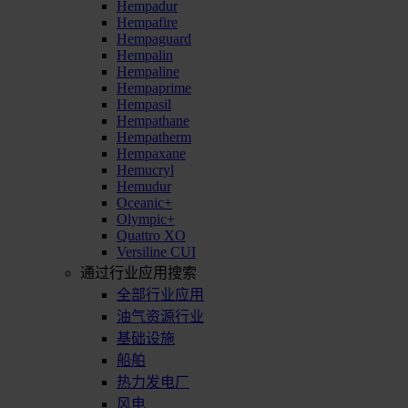
Hempadur
Hempafire
Hempaguard
Hempalin
Hempaline
Hempaprime
Hempasil
Hempathane
Hempatherm
Hempaxane
Hemucryl
Hemudur
Oceanic+
Olympic+
Quattro XO
Versiline CUI
通过行业应用搜索
全部行业应用
油气资源行业
基础设施
船舶
热力发电厂
风电