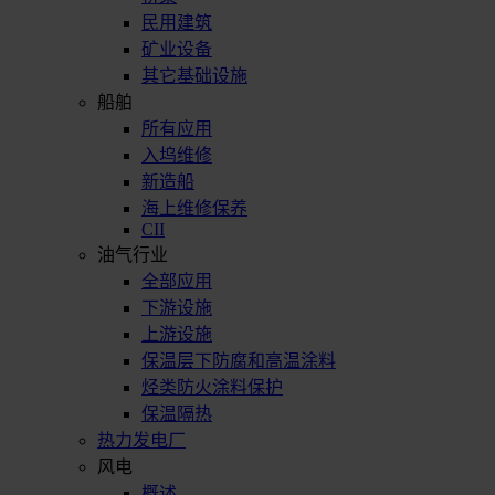
民用建筑
矿业设备
其它基础设施
船舶
所有应用
入坞维修
新造船
海上维修保养
CII
油气行业
全部应用
下游设施
上游设施
保温层下防腐和高温涂料
烃类防火涂料保护
保温隔热
热力发电厂
风电
概述