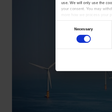
use. We will only use the coo
your consent. You may withdr
more how we process your pe
Consent
Necessary
Selection