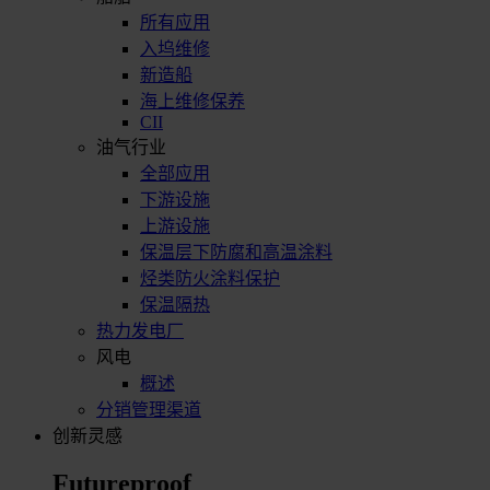
所有应用
入坞维修
新造船
海上维修保养
CII
油气行业
全部应用
下游设施
上游设施
保温层下防腐和高温涂料
烃类防火涂料保护
保温隔热
热力发电厂
风电
概述
分销管理渠道
创新灵感
Futureproof