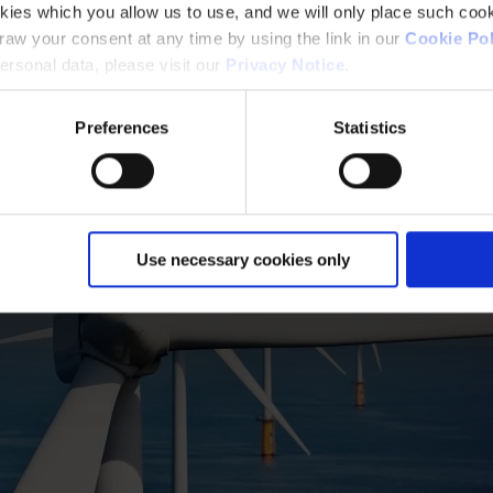
kies which you allow us to use, and we will only place such cook
aw your consent at any time by using the link in our
Cookie Pol
rsonal data, please visit our
Privacy Notice
.
Preferences
Statistics
Use necessary cookies only