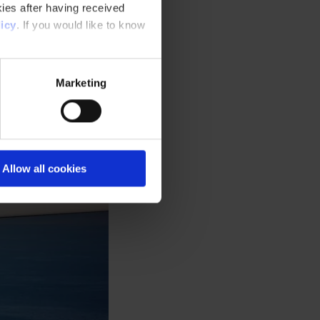
ies after having received
icy
. If you would like to know
Marketing
Allow all cookies